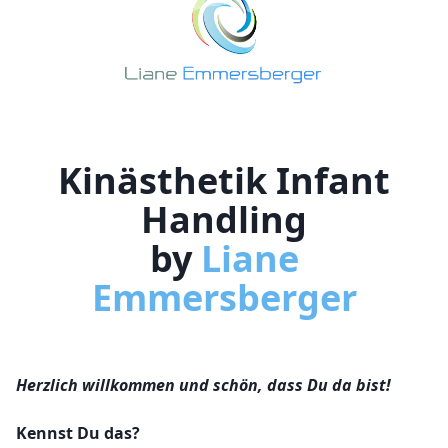
DOWNLOADS
KLOETERS BRIEFE
KOOPERATIONEN
ÜBER MICH
Kinästhetik Infant
KONTAKT
Handling
KURSE ANSEHEN
by
Liane
Emmersberger
Herzlich willkommen und schön, dass Du da bist!
Kennst Du das?