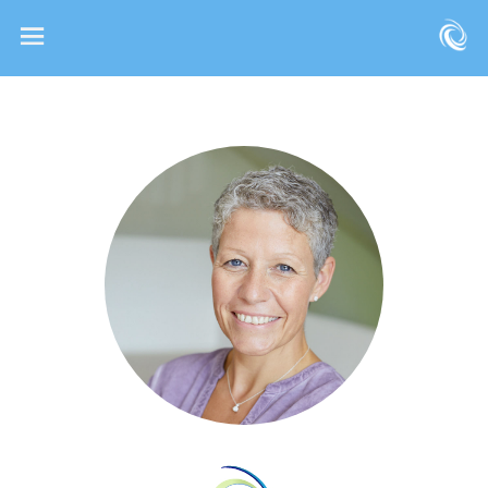
KINÄSTHETIK INFANT HANDLING
KINÄSTHETIK IN DER PFLEGE
STILLBERATUNG
REFLEXINTEGRATION
ELTERNCOACHING
FITNESS & GESUNDHEITSTRAINING
KURSE BUCHEN
MEDIEN